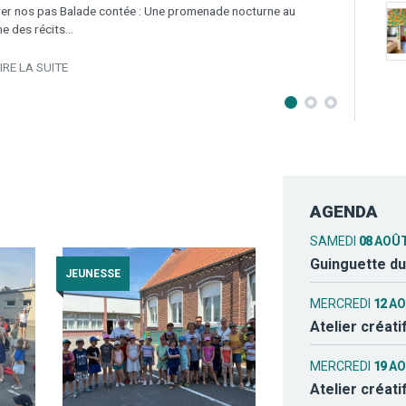
tapenades, aire de jeux pour les enfants, terrain de pétanque
en…
LIRE LA SUITE
AGENDA
SAMEDI
08
AOÛ
Guinguette du
JEUNESSE
MERCREDI
12
A
Atelier créati
MERCREDI
19
A
Atelier créati