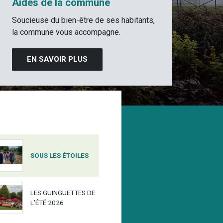
Aides de la commune
Soucieuse du bien-être de ses habitants,
la commune vous accompagne.
EN SAVOIR PLUS
AGENDA
MERCREDI
01
JUIL
SOUS LES ÉTOILES
2026
L’ARBRE AU
LES GUINGUETTES
DE L’ÉTÉ 2026
Participez à notre f
littéraires. C’est sim