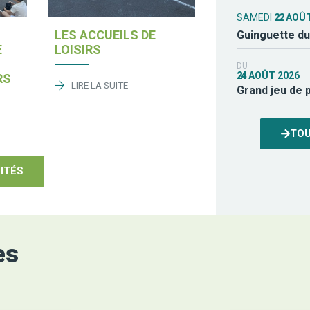
SAMEDI
22
AOÛ
LES ACCUEILS DE
Guinguette du
E
LOISIRS
DU
24
AOÛT
2026
RS
LIRE LA SUITE
Grand jeu de pi
TOU
ITÉS
es