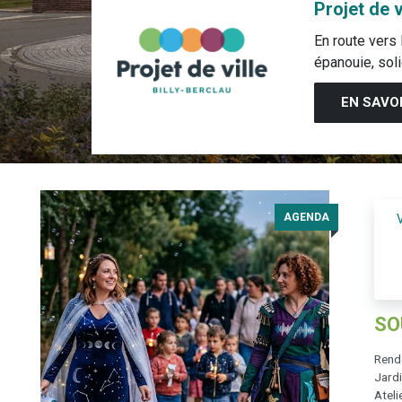
Projet de v
En route vers l
épanouie, soli
EN SAVO
AGENDA
rs le
mme :
r