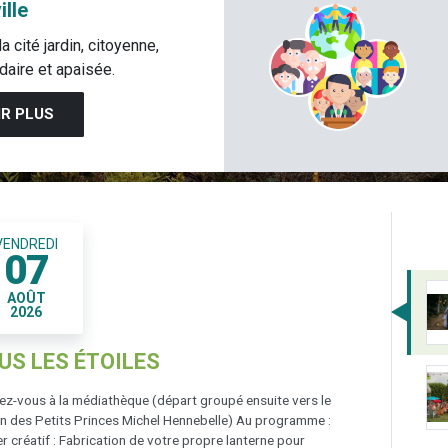
ille
a cité jardin, citoyenne,
daire et apaisée.
IR PLUS
SAMEDI
SAMEDI
04
22
AU
JUIL
AOÛT
2026
2026
LES GUINGUETTES DE L’ÉTÉ 2026
En 2026, la municipalité renouvelle la guinguette des petits
princes de 18h à 22h (ouverture du jardin à 17h30) Au
programme : DJ, bar, food truck, pizza, plateaux apéro,