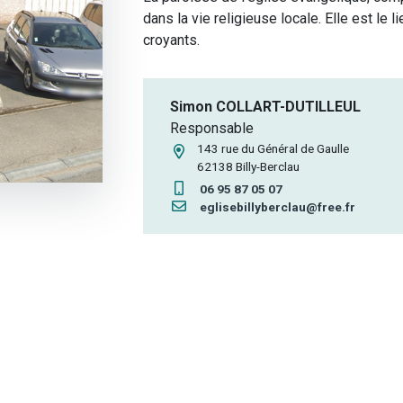
dans la vie religieuse locale. Elle est le l
croyants.
Simon COLLART-DUTILLEUL
Responsable
143 rue du Général de Gaulle
62138 Billy-Berclau
06 95 87 05 07
eglisebillyberclau@free.fr