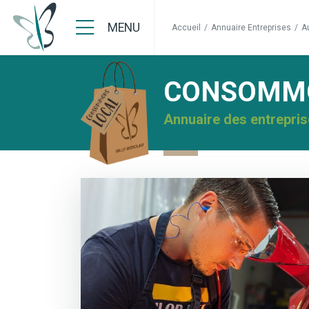
MENU
Accueil
/
Annuaire Entreprises
/
A
CONSOMMO
Annuaire des entrepris