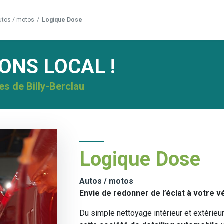
utos / motos
/
Logique Dose
NS LOCAL !
es de Billy-Berclau
Logique Dose
Autos / motos
Envie de redonner de l’éclat à votre v
Du simple nettoyage intérieur et extérieu