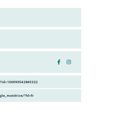
hp?id=100093542845322
le_monitrice/?hl=fr