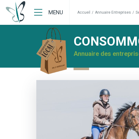
MENU
Accueil
/
Annuaire Entreprises
/
Se
CONSOMMO
Annuaire des entrepris