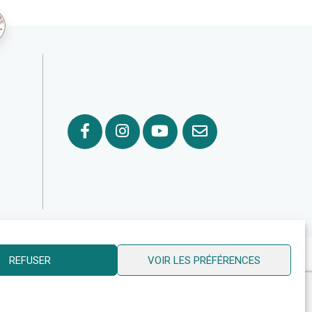
© 2026 Ville de Billy Berclau —
neoweb.fr
REFUSER
VOIR LES PRÉFÉRENCES