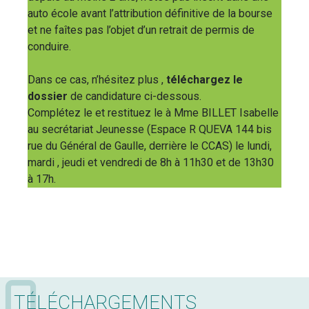
auto école avant l’attribution définitive de la bourse
et ne faîtes pas l’objet d’un retrait de permis de
conduire.
Dans ce cas, n’hésitez plus ,
téléchargez le
dossier
de candidature ci-dessous.
Complétez le et restituez le à Mme BILLET Isabelle
au secrétariat Jeunesse (Espace R QUEVA 144 bis
rue du Général de Gaulle, derrière le CCAS) le lundi,
mardi , jeudi et vendredi de 8h à 11h30 et de 13h30
à 17h.
TÉLÉCHARGEMENTS