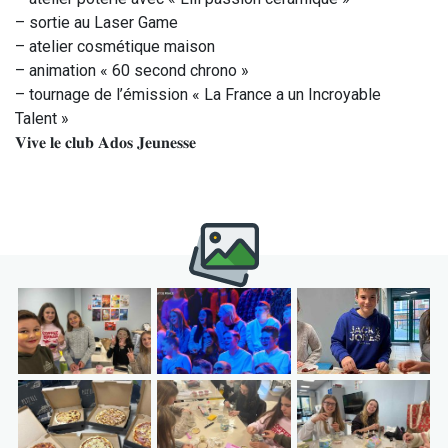
– sortie au Laser Game
– atelier cosmétique maison
– animation « 60 second chrono »
– tournage de l’émission « La France a un Incroyable
Talent »
𝐕𝐢𝐯𝐞 𝐥𝐞 𝐜𝐥𝐮𝐛 𝐀𝐝𝐨𝐬 𝐉𝐞𝐮𝐧𝐞𝐬𝐬𝐞