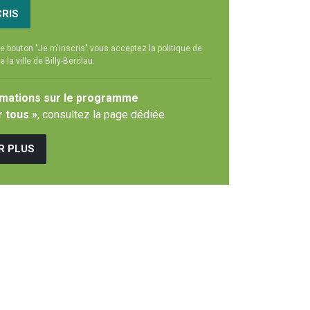
CRIS
le bouton "Je m'inscris" vous acceptez la politique de
e la ville de Billy-Berclau.
rmations sur le programme
r tous »
, consultez la page dédiée.
R PLUS