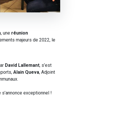
a, une
réunion
ements majeurs de 2022, le
par
David Lallemant
, s’est
sports,
Alain Queva
, Adjoint
ommunaux.
 s’annonce exceptionnel !