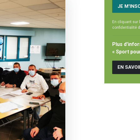
JE M'INS
En cliquant sur 
confidentialité d
Plus d'info
« Sport pou
EN SAVOI