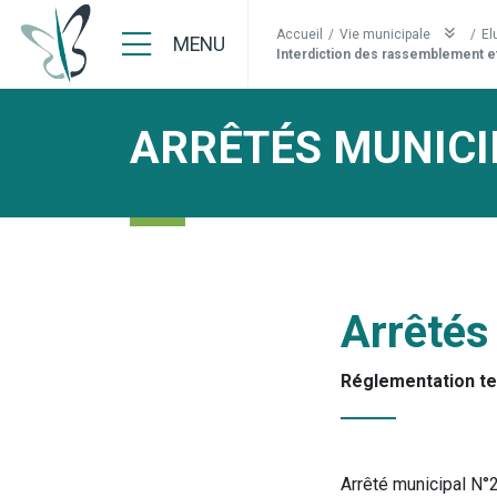
Accueil
/
Vie municipale
/
El
MENU
Interdiction des rassemblement et
ARRÊTÉS MUNICI
Arrêtés
Réglementation t
Arrêté municipal N