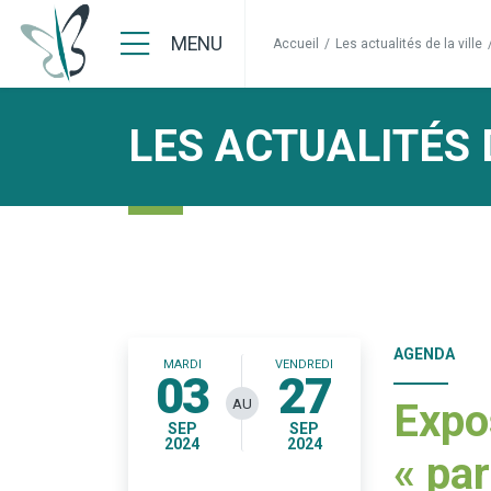
MENU
Accueil
/
Les actualités de la ville
LES ACTUALITÉS 
AGENDA
MARDI
VENDREDI
03
27
AU
Expo
SEP
SEP
2024
2024
« par