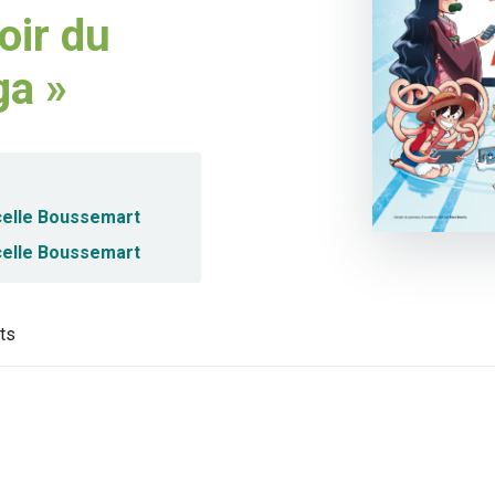
oir du
a »
elle Boussemart
elle Boussemart
ts