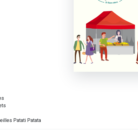
es
ets
illes Patati Patata