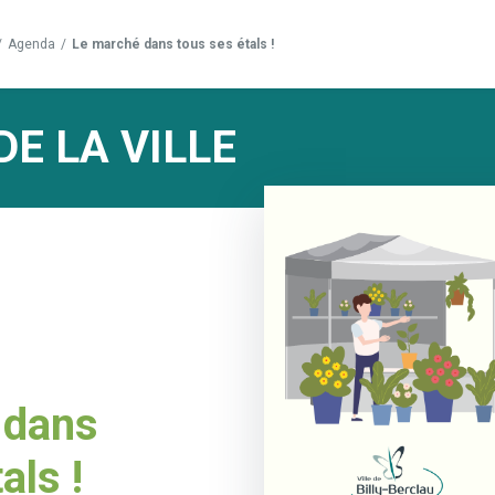
/
Agenda
/
Le marché dans tous ses étals !
DE LA VILLE
 dans
als !