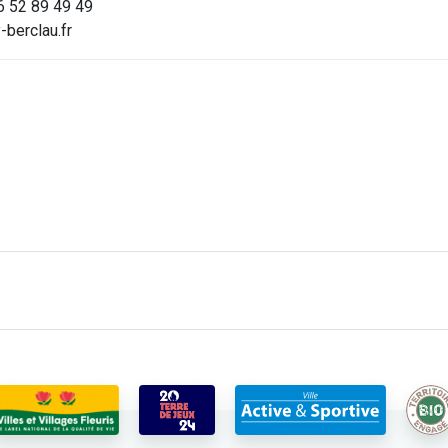
6 52 89 49 49
berclau.fr