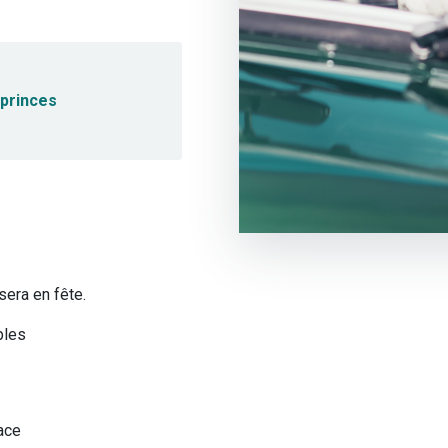
 princes
era en fête.
bles
lace