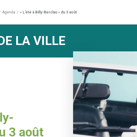
/
Agenda
/
« L’été à Billy-Berclau » du 3 août
DE LA VILLE
ly-
u 3 août