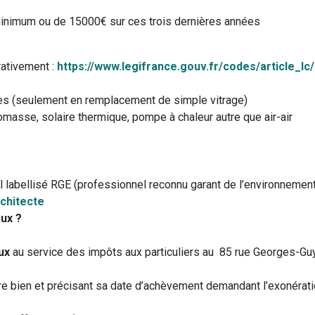
inimum ou de 15000€ sur ces trois dernières années
rativement :
https://www.legifrance.gouv.
fr/codes/article_lc/
ages (seulement en remplacement de simple vitrage)
iomasse, solaire thermique, pompe à chaleur autre que air-air
l labellisé RGE (professionnel reconnu garant de l’environnemen
rchitecte
aux ?
ux
au service des impôts aux particuliers au 85 rue Georges-
votre bien et précisant sa date d’achèvement demandant l’exonérat