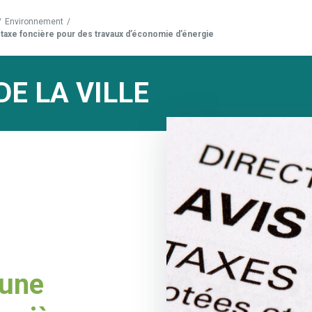
/
Environnement
/
a taxe foncière pour des travaux d’économie d’énergie
DE LA VILLE
’une