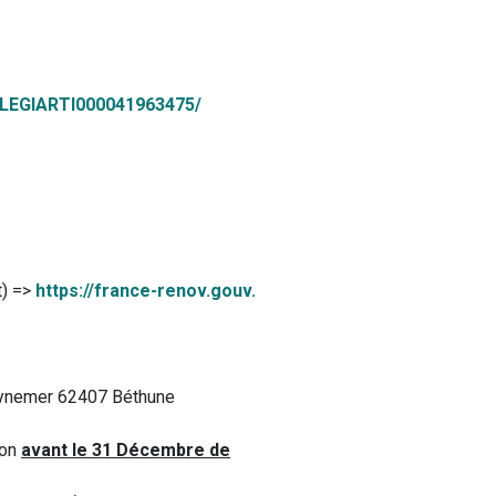
LEGIARTI000041963475/
t) =>
https://france-renov.gouv.
Guynemer 62407 Béthune
ion
avant le 31 Décembre de