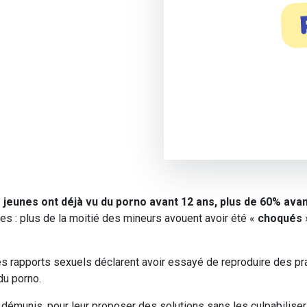
s jeunes ont déjà vu du porno avant 12 ans, plus de 60% ava
s : plus de la moitié des mineurs avouent avoir été «
choqués
»
s rapports sexuels déclarent avoir essayé de reproduire des pr
du porno.
 démunis, pour leur proposer des solutions sans les culpabilise