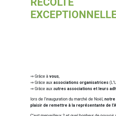
RÉCOLTE
EXCEPTIONNELL
⇒ Grâce à
vous
,
⇒ Grâce aux
associations organisatrices
(L’
⇒ Grâce aux a
utres associations et leurs ad
lors de l’inauguration du marché de Noël,
notre 
plaisir de remettre à la représentante de 
C’est merveilleux ? et quel bonheur de pouvoir