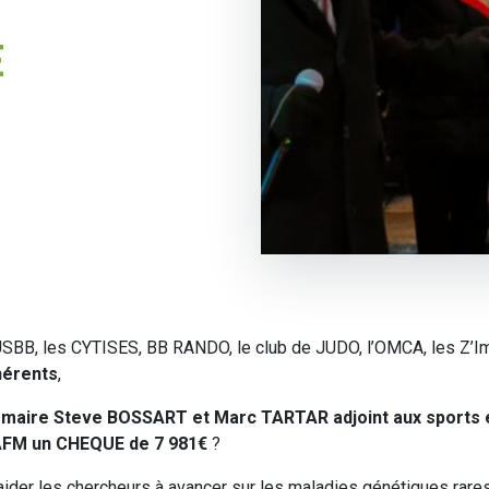
E
USBB, les CYTISES, BB RANDO, le club de JUDO, l’OMCA, les Z’I
hérents
,
maire Steve BOSSART et Marc TARTAR adjoint aux sports et
l’AFM un CHEQUE de 7 981€
?
 aider les chercheurs à avancer sur les maladies génétiques rare