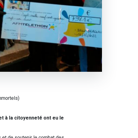
mmortels)
 à la citoyenneté ont eu le
s et de soutenir le combat des