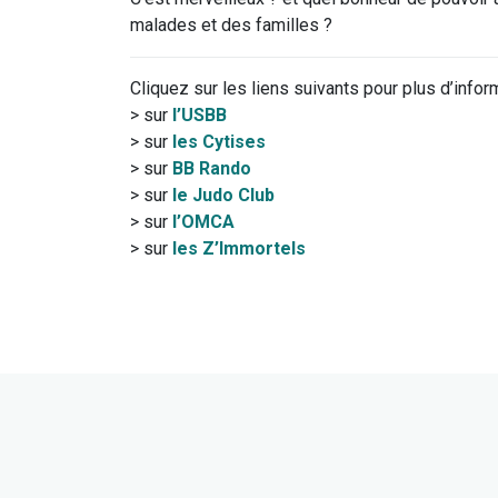
malades et des familles ?
Cliquez sur les liens suivants pour plus d’infor
> sur
l’USBB
> sur
les Cytises
> sur
BB Rando
> sur
le Judo Club
> sur
l’OMCA
> sur
les Z’Immortels